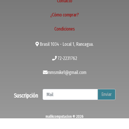
Contacto
¿Cómo comprar?
Condiciones
Brasil 1034 - Local 1, Rancagua.
72-2231762
mmsmike1@gmail.com
Enviar
Suscripción
malikcomputacion © 2026
¿Te gusta mi tienda? Yo vendo con
Bsale