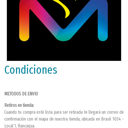
Condiciones
METODOS DE ENVIO
Retiros en tienda:
Cuando tu compra esté lista para ser retirada te llegará un correo de
confirmación con el mapa de nuestra tienda, ubicada en Brasil 1034 -
Local 1, Rancagua.