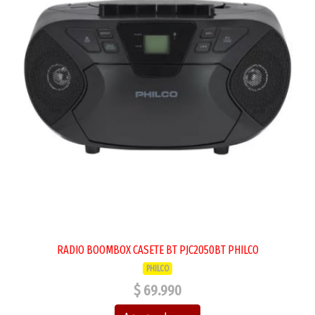
RADIO BOOMBOX CASETE BT PJC2050BT PHILCO
PHILCO
$ 69.990