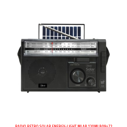
RADIO RETRO SOLAR ENERGY-LIGHT MLAB 120MLB09472