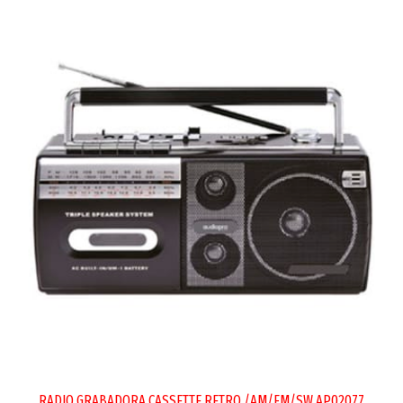
RADIO GRABADORA CASSETTE RETRO /AM/FM/SW AP02077