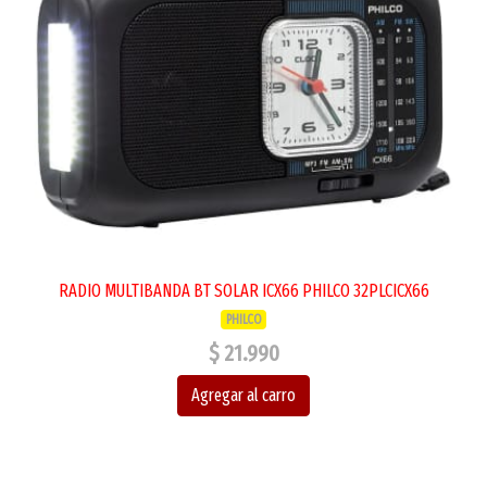
RADIO MULTIBANDA BT SOLAR ICX66 PHILCO 32PLCICX66
PHILCO
$ 21.990
Agregar al carro