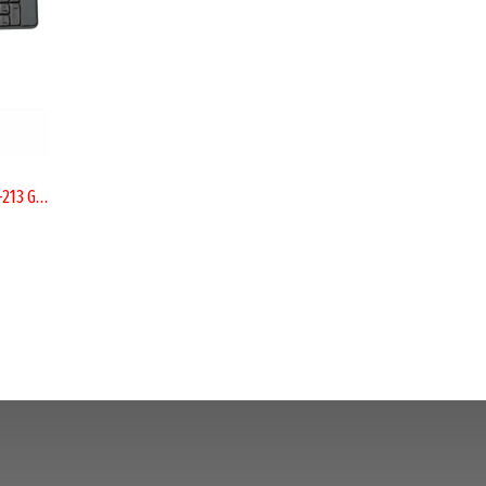
TECLADO Y MOUSE BLUETOOTH WB-213 GRIS/NEGRO - KIT OFICINA