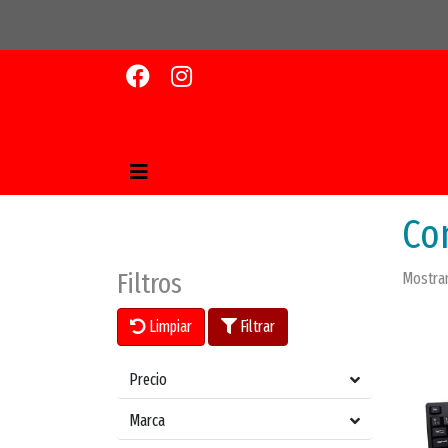
Co
Filtros
Mostran
Limpiar
Filtrar
Precio
Marca