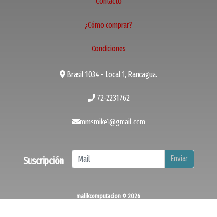
Contacto
¿Cómo comprar?
Condiciones
Brasil 1034 - Local 1, Rancagua.
72-2231762
mmsmike1@gmail.com
Enviar
Suscripción
malikcomputacion © 2026
¿Te gusta mi tienda? Yo vendo con
Bsale