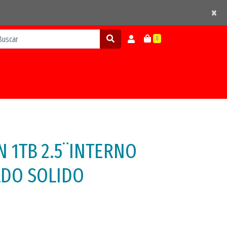
×
×
0
 1TB 2.5¨INTERNO
ADO SOLIDO