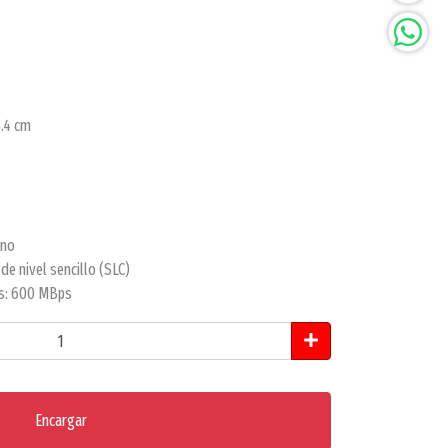
6.4 cm
rno
e nivel sencillo (SLC)
os: 600 MBps
Encargar