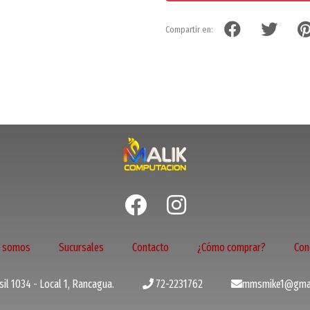
Compartir en:
s somos
Sucursales
Contacto
¿Cómo comprar?
Con
il 1034 - Local 1, Rancagua.
72-2231762
mmsmike1@gmai