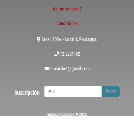
¿Cómo comprar?
Condiciones
Brasil 1034 - Local 1, Rancagua.
72-2231762
mmsmike1@gmail.com
Enviar
Suscripción
malikcomputacion © 2026
¿Te gusta mi tienda? Yo vendo con
Bsale