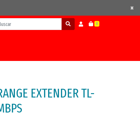
×
×
0
 RANGE EXTENDER TL-
MBPS