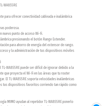
 TL-WA855RE
nte para ofrecer conectividad cableada e inalámbrica
 mas poderosa.
n nuevo punto de acceso Wi-Fi.
nalámbrica presionando el botón Range Extender.
tación para ahorro de energía del extensor de rango.
 acceso y la administración de tus dispositivos móviles
i
l TL-WA855RE puede ser difícil de ignorar debido a la
 que proyecta el Wi-Fi en las áreas que tu router
gar. El TL-WA855RE soporta velocidades inalámbricas
 tus dispositivos favoritos corriendo tan rápido como
ología MIMO ayudan al repetidor TL-WA855RE ponerlo