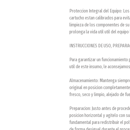
Proteccion Integral del Equipo: Los 
cartucho estan calibrados para evita
limpieza de los componentes de su 
prolonga la vida util util del equipo 
INSTRUCCIONES DE USO, PREPARA
Para garantizar un funcionamiento 
util de este insumo, le aconsejamo
Almacenamiento: Mantenga siempre e
original en posicion completamente
fresco, seco y limpio, alejado de fu
Preparacion: Justo antes de procede
posicion horizontal y agitelo con s
fundamental para redistribuir el p
de forma desigual durante el proce