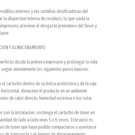
rodillos internos y las cuchillas dosificadoras del
r la dispersion interna de residuos, lo que cuida la
impresora, previene el desgaste prematuro del fusor y
laser.
CION Y ALMACENAMIENTO
perfecto desde la primera impresion y prolongar la vida
s seguir atentamente los siguientes pasos basicos:
l cartucho dentro de su bolsa protectora y de la caja
 horizontal. Almacene el producto en un ambiente
entes de calor directo, humedad excesiva o luz solar.
r con la instalacion, sostenga el cartucho de toner en
uavidad de lado a lado unas 5 o 6 veces. Este paso es
olvo de toner que haya podido compactarse o asentarse
so de transporte o el tiempo de almacenamiento.