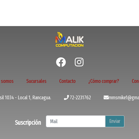
s somos
Sucursales
Contacto
¿Cómo comprar?
Con
il 1034 - Local 1, Rancagua.
72-2231762
mmsmike1@gmai
Enviar
Suscripción