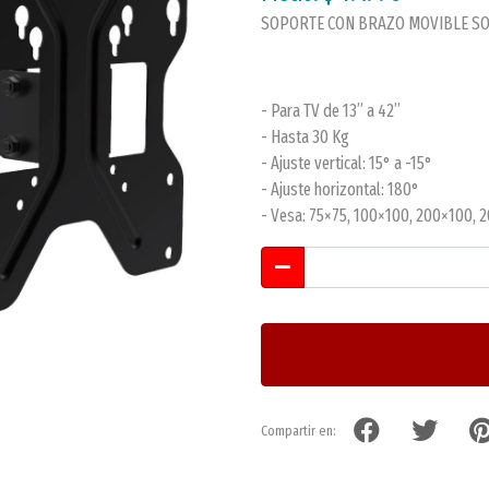
SOPORTE CON BRAZO MOVIBLE S
- Para TV de 13” a 42”
- Hasta 30 Kg
- Ajuste vertical: 15° a -15°
- Ajuste horizontal: 180°
- Vesa: 75×75, 100×100, 200×100, 
Compartir en: