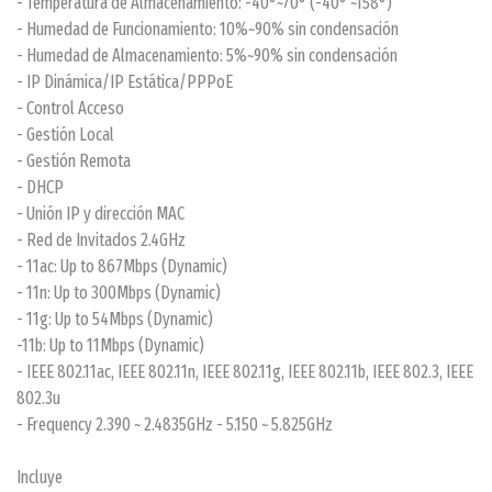
- Temperatura de Almacenamiento: -40°~70° (-40° ~158°)
- Humedad de Funcionamiento: 10%~90% sin condensación
- Humedad de Almacenamiento: 5%~90% sin condensación
- IP Dinámica/IP Estática/PPPoE
- Control Acceso
- Gestión Local
- Gestión Remota
- DHCP
- Unión IP y dirección MAC
- Red de Invitados 2.4GHz
- 11ac: Up to 867Mbps (Dynamic)
- 11n: Up to 300Mbps (Dynamic)
- 11g: Up to 54Mbps (Dynamic)
-11b: Up to 11Mbps (Dynamic)
- IEEE 802.11ac, IEEE 802.11n, IEEE 802.11g, IEEE 802.11b, IEEE 802.3, IEEE
802.3u
- Frequency 2.390 ~ 2.4835GHz - 5.150 ~ 5.825GHz
Incluye