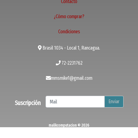
Contacto
¿Cómo comprar?
Condiciones
Brasil 1034 - Local 1, Rancagua.
72-2231762
mmsmike1@gmail.com
Enviar
Suscripción
malikcomputacion © 2026
¿Te gusta mi tienda? Yo vendo con
Bsale