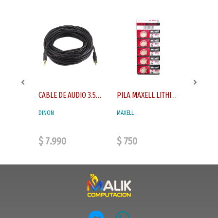
KIT DESTORNILLADOR 32 A 1 TE-6032 30183 30184 30179
CABLE DE AUDIO 3.5MM A 3.5MM DINON 15MT
PILA MAXELL LITHIUM CR1616
DINON
MAXELL
$ 7.990
$ 750
$ 7.9