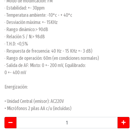
· Modo de modificación: FM
· Estabilidad: +- 30ppm
· Temperatura ambiente: -10°c - + 40°c
· Desviación máxima: +- 15KHz
· Rango dinámico:> 90dB
· Relación S / N:> 98dB
· T.H.D: <0,5%
· Respuesta de frecuencia: 40 Hz - 15 KHz +- 3 dB)
· Rango de operación: 60m (en condiciones normales)
· Salida de AF: Mixto: 0 +- 200 mV, Equilibrado:
0 +- 400 mV
Energización:
• Unidad Central (emisor): AC220V
• Micrófonos 2 pilas AA c/u (incluídas)