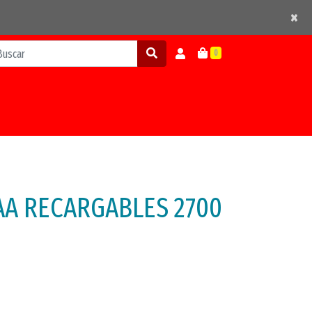
×
×
0
 AA RECARGABLES 2700