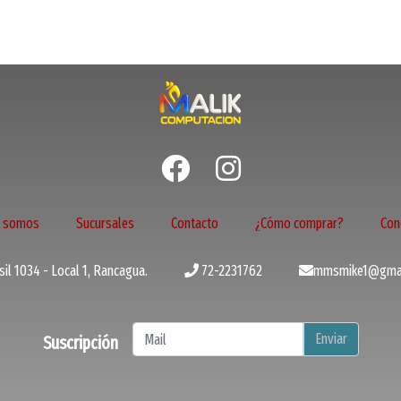
s somos
Sucursales
Contacto
¿Cómo comprar?
Con
il 1034 - Local 1, Rancagua.
72-2231762
mmsmike1@gmai
Enviar
Suscripción