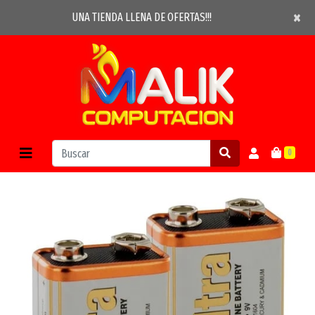
×
×
UNA TIENDA LLENA DE OFERTAS!!!
0