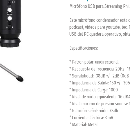
Micrófono USB para Streaming Phi
Este micrófono condensador esta di
podcast, videos para youtube, tec. 
USB del PC quedara operativo, obten
Especificaciones:
* Patrón polar: unidireccional
* Respuesta de frecuencia: 20Hz- 
* Sensibilidad: -38dB +/- 2dB (0dB 
* Impedancia de Salida: 150 +/- 30%
* Impedancia de Carga: 1000
* Nivel de ruido equivalente: 16 dB
* Nivel máximo de presión sonora:
* Relación señal-ruido: 78db
* Corriente eléctrica: 3 mA
* Material: Metal