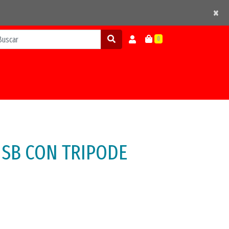
×
×
0
SB CON TRIPODE