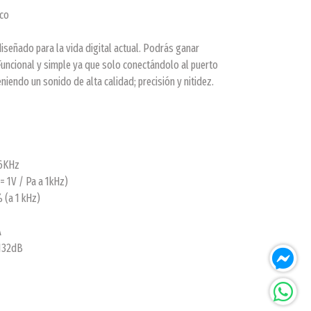
lco
señado para la vida digital actual. Podrás ganar
Funcional y simple ya que solo conectándolo al puerto
iendo un sonido de alta calidad; precisión y nitidez.
16KHz
= 1V / Pa a 1kHz)
 (a 1 kHz)
A
 132dB