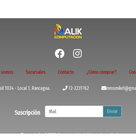
s somos
Sucursales
Contacto
¿Cómo comprar?
Con
il 1034 - Local 1, Rancagua.
72-2231762
mmsmike1@gmai
Enviar
Suscripción
malikcomputacion © 2026
¿Te gusta mi tienda? Yo vendo con
Bsale