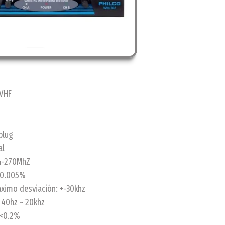
 VHF
plug
al
74-270MhZ
+-0.005%
ximo desviación: +-30khz
 40hz ~ 20khz
-<0.2%