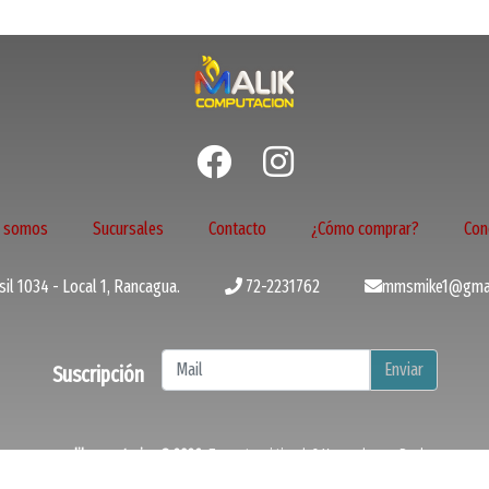
s somos
Sucursales
Contacto
¿Cómo comprar?
Con
il 1034 - Local 1, Rancagua.
72-2231762
mmsmike1@gmai
Enviar
Suscripción
malikcomputacion © 2026
¿Te gusta mi tienda? Yo vendo con
Bsale