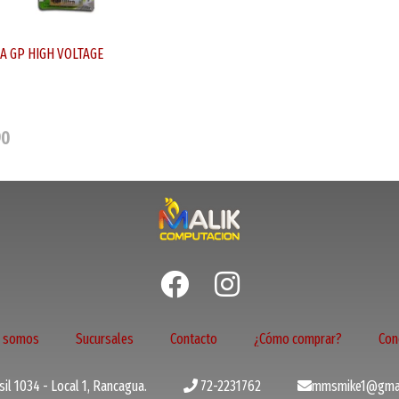
3A GP HIGH VOLTAGE
90
s somos
Sucursales
Contacto
¿Cómo comprar?
Con
il 1034 - Local 1, Rancagua.
72-2231762
mmsmike1@gmai