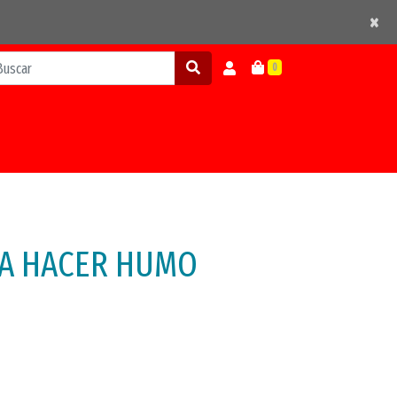
×
×
0
A HACER HUMO