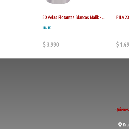
50 Velas Flotantes Blancas Malik - Duración 4-5 Horas
PILA 2
MALIK
$ 3.990
$ 1.4
Quiéne
Bras