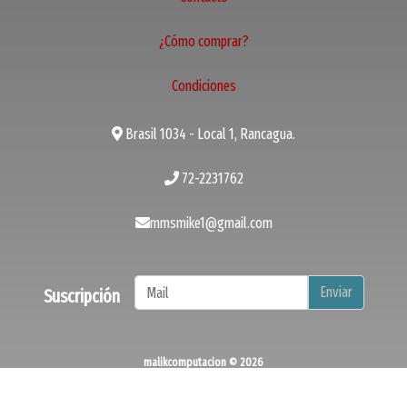
¿Cómo comprar?
Condiciones
Brasil 1034 - Local 1, Rancagua.
72-2231762
mmsmike1@gmail.com
Enviar
Suscripción
malikcomputacion © 2026
¿Te gusta mi tienda? Yo vendo con
Bsale