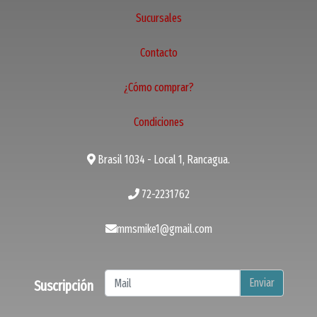
Sucursales
Contacto
¿Cómo comprar?
Condiciones
Brasil 1034 - Local 1, Rancagua.
72-2231762
mmsmike1@gmail.com
Enviar
Suscripción