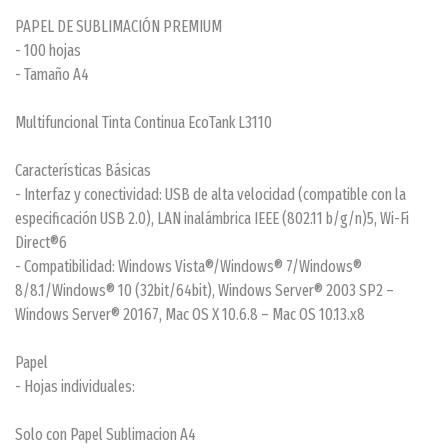
PAPEL DE SUBLIMACIÓN PREMIUM
- 100 hojas
- Tamaño A4
Multifuncional Tinta Continua EcoTank L3110
Características Básicas
- Interfaz y conectividad: USB de alta velocidad (compatible con la
especificación USB 2.0), LAN inalámbrica IEEE (802.11 b/g/n)5, Wi-Fi
Direct®6
- Compatibilidad: Windows Vista®/Windows® 7/Windows®
8/8.1/Windows® 10 (32bit/64bit), Windows Server® 2003 SP2 –
Windows Server® 20167, Mac OS X 10.6.8 – Mac OS 10.13.x8
Papel
- Hojas individuales:
Solo con Papel Sublimacion A4