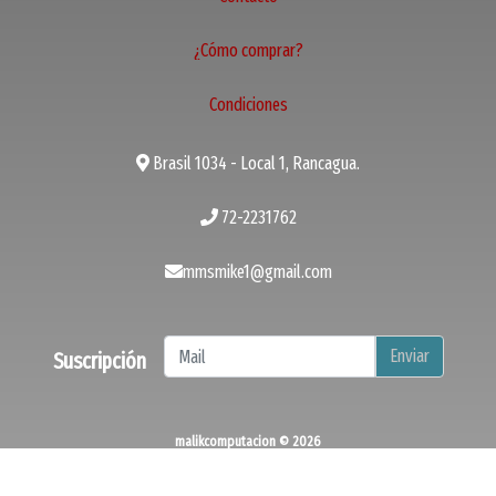
¿Cómo comprar?
Condiciones
Brasil 1034 - Local 1, Rancagua.
72-2231762
mmsmike1@gmail.com
Enviar
Suscripción
malikcomputacion © 2026
¿Te gusta mi tienda? Yo vendo con
Bsale