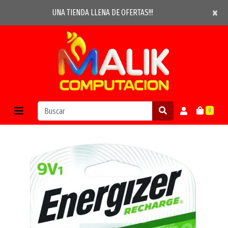
×
×
UNA TIENDA LLENA DE OFERTAS!!!
0