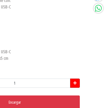
le con:
3 USB-C
3 USB-C
x5 cm
Encargar