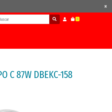
×
×
0
O C 87W DBEKC-158