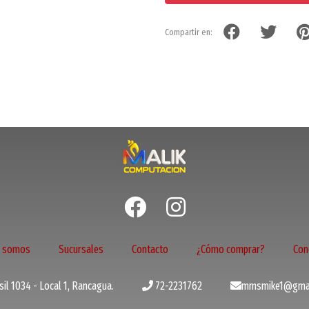
Compartir en:
s somos
Sucursales
Contacto
¿Cómo comprar?
Con
il 1034 - Local 1, Rancagua.
72-2231762
mmsmike1@gmai