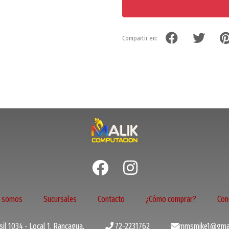
Compartir en:
s somos
Sucursales
Contacto
¿Cómo comprar?
Con
il 1034 - Local 1, Rancagua.
72-2231762
mmsmike1@gmai