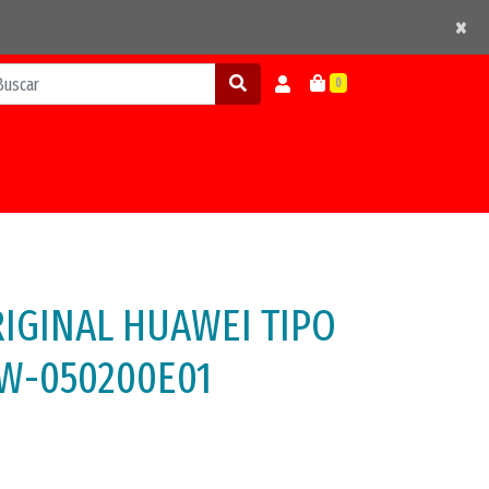
×
×
0
IGINAL HUAWEI TIPO
HW-050200E01