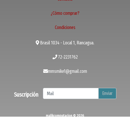
¿Cómo comprar?
Condiciones
Brasil 1034 - Local 1, Rancagua.
72-2231762
mmsmike1@gmail.com
Enviar
Suscripción
malikcomputacion © 2026
¿Te gusta mi tienda? Yo vendo con
Bsale