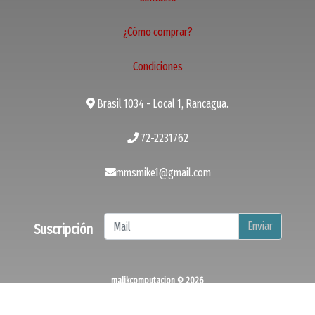
¿Cómo comprar?
Condiciones
Brasil 1034 - Local 1, Rancagua.
72-2231762
mmsmike1@gmail.com
Enviar
Suscripción
malikcomputacion © 2026
¿Te gusta mi tienda? Yo vendo con
Bsale