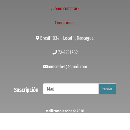
¿Cómo comprar?
Condiciones
Brasil 1034 - Local 1, Rancagua.
72-2231762
mmsmike1@gmail.com
Enviar
Suscripción
malikcomputacion © 2026
¿Te gusta mi tienda? Yo vendo con
Bsale