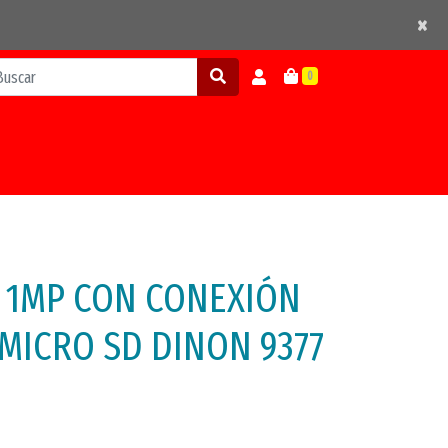
×
×
0
E 1MP CON CONEXIÓN
A MICRO SD DINON 9377