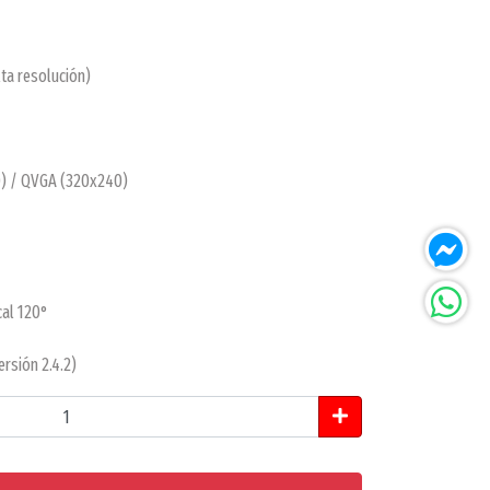
ta resolución)
) / QVGA (320x240)
cal 120°
rsión 2.4.2)