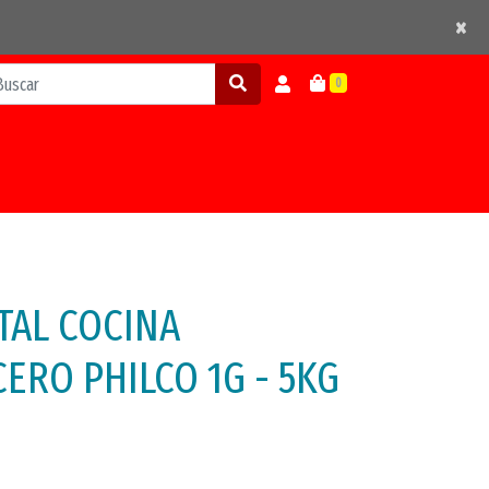
×
×
0
TAL COCINA
CERO PHILCO 1G - 5KG