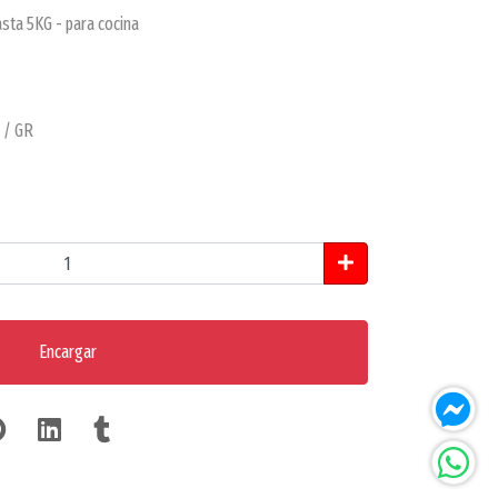
sta 5KG - para cocina
Z / GR
Encargar