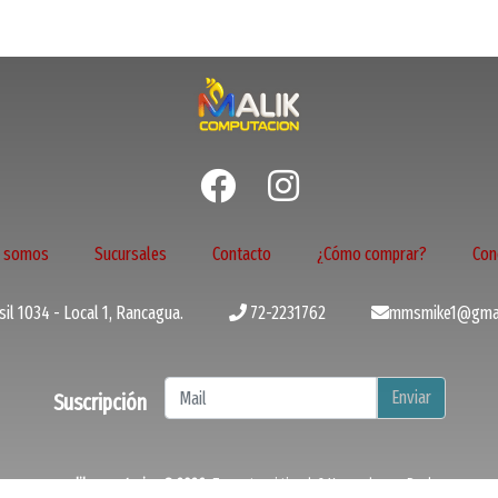
s somos
Sucursales
Contacto
¿Cómo comprar?
Con
il 1034 - Local 1, Rancagua.
72-2231762
mmsmike1@gmai
Enviar
Suscripción
malikcomputacion © 2026
¿Te gusta mi tienda? Yo vendo con
Bsale