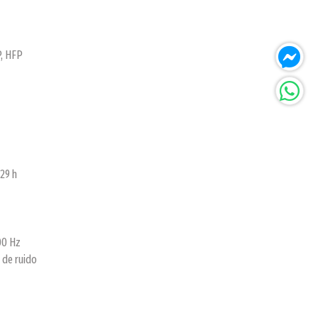
P, HFP
29 h
00 Hz
 de ruido