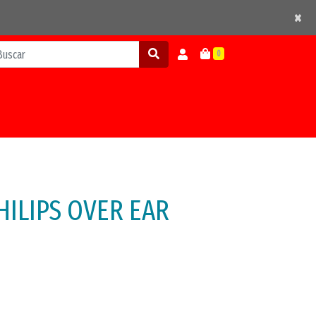
×
×
0
ILIPS OVER EAR