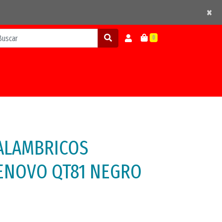
×
×
0
ALAMBRICOS
ENOVO QT81 NEGRO