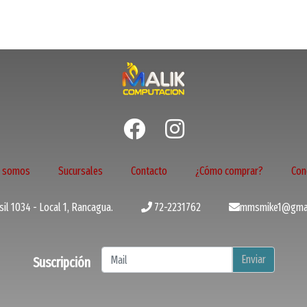
s somos
Sucursales
Contacto
¿Cómo comprar?
Con
il 1034 - Local 1, Rancagua.
72-2231762
mmsmike1@gmai
Enviar
Suscripción