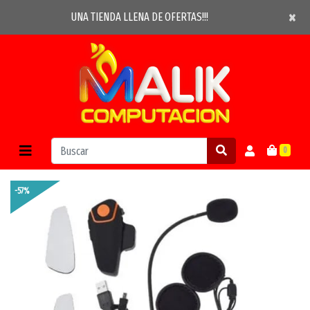
×
×
UNA TIENDA LLENA DE OFERTAS!!!
0
-57%