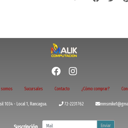
s somos
Sucursales
Contacto
¿Cómo comprar?
Con
il 1034 - Local 1, Rancagua.
72-2231762
mmsmike1@gmai
Enviar
Suscripción