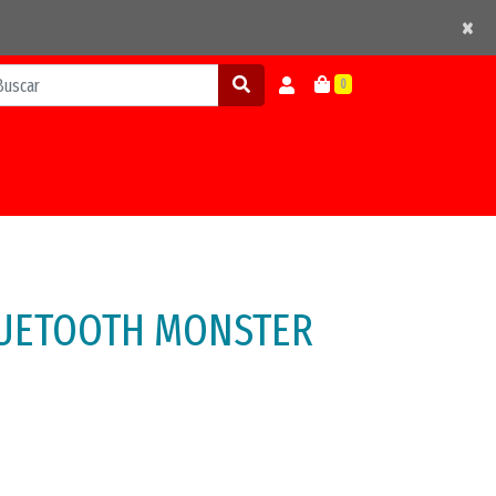
×
×
0
UETOOTH MONSTER