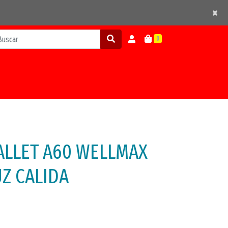
×
×
0
ALLET A60 WELLMAX
UZ CALIDA