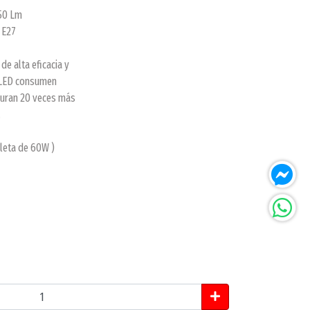
50 Lm
 E27
de alta eficacia y
 LED consumen
duran 20 veces más
.
leta de 60W )